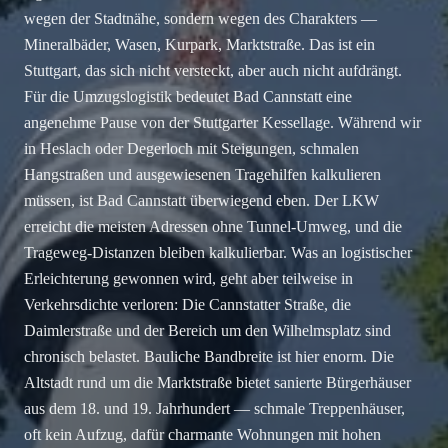
wegen der Stadtnähe, sondern wegen des Charakters —
Mineralbäder, Wasen, Kurpark, Marktstraße. Das ist ein
Stuttgart, das sich nicht versteckt, aber auch nicht aufdrängt.
Für die Umzugslogistik bedeutet Bad Cannstatt eine
angenehme Pause von der Stuttgarter Kessellage. Während wir
in Heslach oder Degerloch mit Steigungen, schmalen
Hangstraßen und ausgewiesenen Tragehilfen kalkulieren
müssen, ist Bad Cannstatt überwiegend eben. Der LKW
erreicht die meisten Adressen ohne Tunnel-Umweg, und die
Trageweg-Distanzen bleiben kalkulierbar. Was an logistischer
Erleichterung gewonnen wird, geht aber teilweise in
Verkehrsdichte verloren: Die Cannstatter Straße, die
Daimlerstraße und der Bereich um den Wilhelmsplatz sind
chronisch belastet. Bauliche Bandbreite ist hier enorm. Die
Altstadt rund um die Marktstraße bietet sanierte Bürgerhäuser
aus dem 18. und 19. Jahrhundert — schmale Treppenhäuser,
oft kein Aufzug, dafür charmante Wohnungen mit hohen