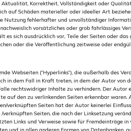
ktualität, Korrektheit, Vollständigkeit oder Qualität
ch auf Schäden materieller oder ideeller Art bezieh
e Nutzung fehlerhafter und unvollständiger Informati
 nachweislich vorsätzliches oder grob fahrlässiges Ver
ält es sich ausdrücklich vor, Teile der Seiten oder d
chen oder die Veröffentlichung zeitweise oder endgült
emde Webseiten (“Hyperlinks”), die außerhalb des Ver
h in dem Fall in Kraft treten, in dem der Autor von 
le rechtswidriger Inhalte zu verhindern. Der Autor e
alte auf den zu verlinkenden Seiten erkennbar waren. 
en/verknüpften Seiten hat der Autor keinerlei Einfluss
n /verknüpften Seiten, die nach der Linksetzung veränd
tzten Links und Verweise sowie für Fremdeinträge in
isten und in allen anderen Formen von Datenbanken, au