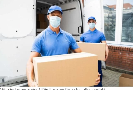
Wir sind umgezogen! Die Umzugsfirma hat alles perfekt
organisiert und die Fahrt nur
4 Stunden 29 Minuten
gedauert. So
schnell, dass wir kaum Zeit hatten, uns von Freunden und
Bekannten in
Umzüge Müller Stuttgart
zu verabschieden!
Ich bin so aufgeregt! Meine neue Wohnung ist super schön und die
Lage ist direkt im Zentrum der Stadt. Natürlich muss man sich erst
einmal an die neue Stadt, welche
408 Kilometer
weit entfernt ist,
gewöhnen, aber es lohnt sich auf jeden Fall!
Umzüge Müller