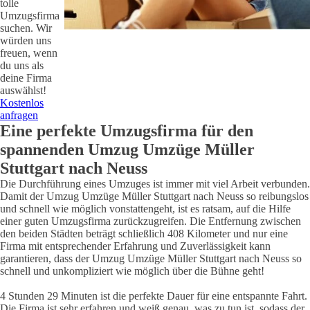
tolle
Umzugsfirma
suchen. Wir
würden uns
freuen, wenn
du uns als
deine Firma
auswählst!
Kostenlos
anfragen
Eine perfekte Umzugsfirma für den
spannenden Umzug
Umzüge Müller
Stuttgart
nach
Neuss
Die Durchführung eines Umzuges ist immer mit viel Arbeit verbunden.
Damit der Umzug
Umzüge Müller Stuttgart
nach
Neuss
so reibungslos
und schnell wie möglich vonstattengeht, ist es ratsam, auf die Hilfe
einer guten Umzugsfirma zurückzugreifen. Die Entfernung zwischen
den beiden Städten beträgt schließlich
408 Kilometer
und nur eine
Firma mit entsprechender Erfahrung und Zuverlässigkeit kann
garantieren, dass der Umzug
Umzüge Müller Stuttgart
nach
Neuss
so
schnell und unkompliziert wie möglich über die Bühne geht!
4 Stunden 29 Minuten
ist die perfekte Dauer für eine entspannte Fahrt.
Die Firma ist sehr erfahren und weiß genau, was zu tun ist, sodass der